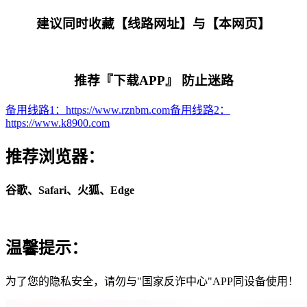
建议同时收藏【线路网址】与【本网页】
推荐『下载APP』 防止迷路
备用线路
1
：
https://www.rznbm.com
备用线路
2
：
https://www.k8900.com
推荐浏览器：
谷歌、Safari、火狐、Edge
温馨提示：
为了您的隐私安全，请勿与"国家反诈中心"APP同设备使用！