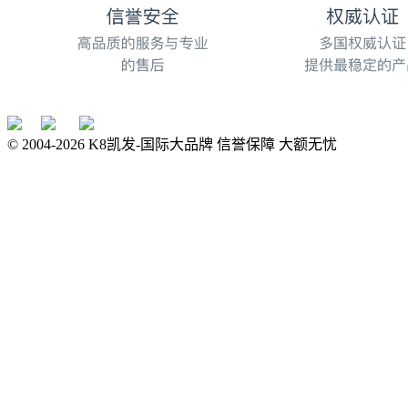
© 2004-
2026
K8凯发-国际大品牌 信誉保障 大额无忧