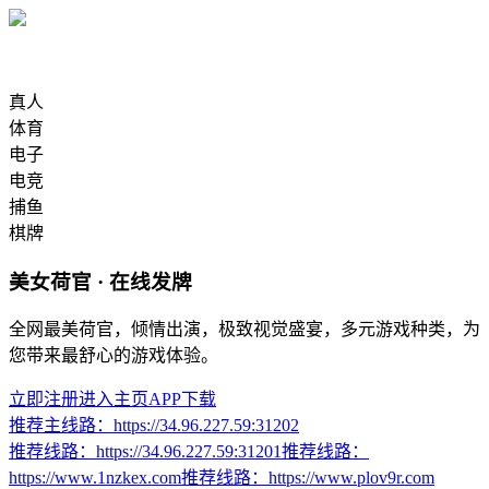
真人
体育
电子
电竞
捕鱼
棋牌
美女荷官 · 在线发牌
全网最美荷官，倾情出演，极致视觉盛宴，多元游戏种类，为
您带来最舒心的游戏体验。
立即注册
进入主页
APP下载
推荐主线路：
https://34.96.227.59:31202
推荐线路：
https://34.96.227.59:31201
推荐线路：
https://www.1nzkex.com
推荐线路：
https://www.plov9r.com