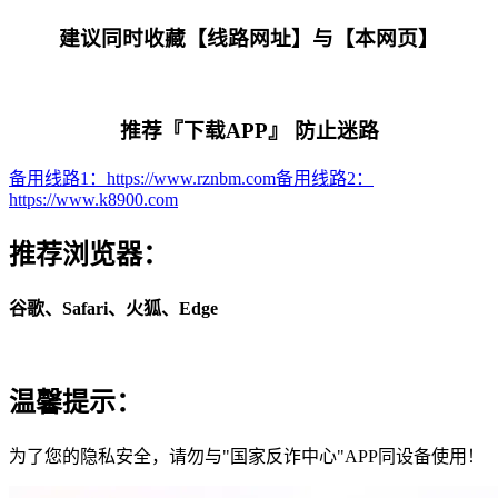
建议同时收藏【线路网址】与【本网页】
推荐『下载APP』 防止迷路
备用线路
1
：
https://www.rznbm.com
备用线路
2
：
https://www.k8900.com
推荐浏览器：
谷歌、Safari、火狐、Edge
温馨提示：
为了您的隐私安全，请勿与"国家反诈中心"APP同设备使用！