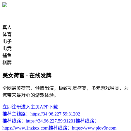
真人
体育
电子
电竞
捕鱼
棋牌
美女荷官 · 在线发牌
全网最美荷官，倾情出演，极致视觉盛宴，多元游戏种类，为
您带来最舒心的游戏体验。
立即注册
进入主页
APP下载
推荐主线路：
https://34.96.227.59:31202
推荐线路：
https://34.96.227.59:31201
推荐线路：
https://www.1nzkex.com
推荐线路：
https://www.plov9r.com