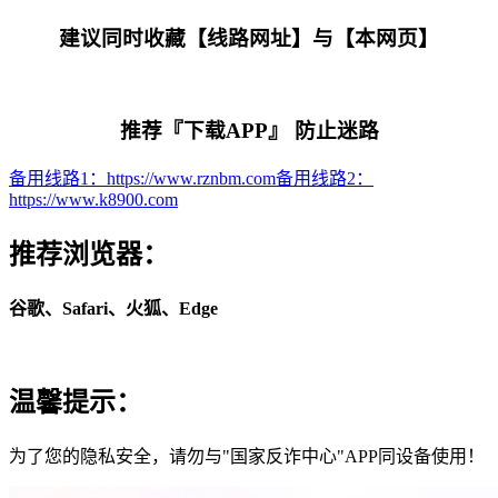
建议同时收藏【线路网址】与【本网页】
推荐『下载APP』 防止迷路
备用线路
1
：
https://www.rznbm.com
备用线路
2
：
https://www.k8900.com
推荐浏览器：
谷歌、Safari、火狐、Edge
温馨提示：
为了您的隐私安全，请勿与"国家反诈中心"APP同设备使用！