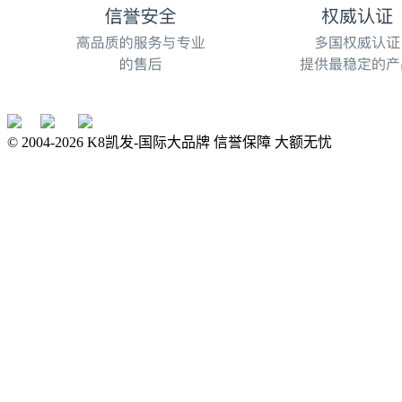
© 2004-
2026
K8凯发-国际大品牌 信誉保障 大额无忧